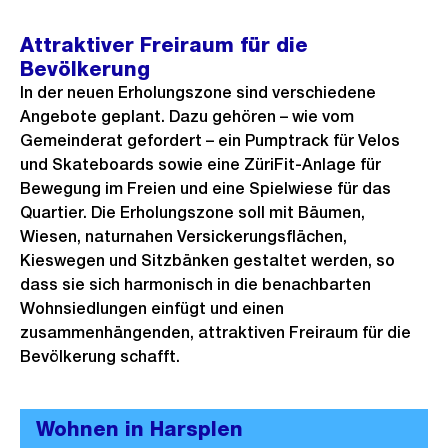
h
h
e
Attraktiver Freiraum für die
e
s
B
Bevölkerung
r
t
i
In der neuen Erholungszone sind verschiedene
i
e
l
Angebote geplant. Dazu gehören – wie vom
g
s
d
Gemeinderat gefordert – ein Pumptrack für Velos
e
i
und Skateboards sowie eine ZüriFit-Anlage für
s
n
Bewegung im Freien und eine Spielwiese für das
Quartier. Die Erholungszone soll mit Bäumen,
G
Wiesen, naturnahen Versickerungsflächen,
r
Kieswegen und Sitzbänken gestaltet werden, so
o
dass sie sich harmonisch in die benachbarten
s
Wohnsiedlungen einfügt und einen
s
zusammenhängenden, attraktiven Freiraum für die
a
Bevölkerung schafft.
n
s
Wohnen in Harsplen
i