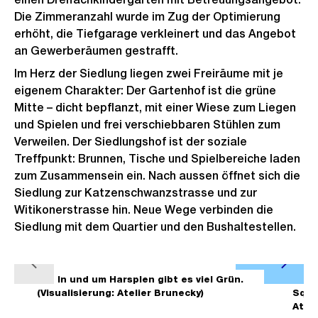
Die Zimmeranzahl wurde im Zug der Optimierung
erhöht, die Tiefgarage verkleinert und das Angebot
an Gewerberäumen gestrafft.
Im Herz der Siedlung liegen zwei Freiräume mit je
eigenem Charakter: Der Gartenhof ist die grüne
Mitte – dicht bepflanzt, mit einer Wiese zum Liegen
und Spielen und frei verschiebbaren Stühlen zum
Verweilen. Der Siedlungshof ist der soziale
Treffpunkt: Brunnen, Tische und Spielbereiche laden
zum Zusammensein ein. Nach aussen öffnet sich die
Siedlung zur Katzenschwanzstrasse und zur
Witikonerstrasse hin. Neue Wege verbinden die
Siedlung mit dem Quartier und den Bushaltestellen.
Ö
V
N
f
1/5
In und um Harsplen gibt es viel Grün.
2/5
o
ä
(Visualisierung: Atelier Brunecky)
Squar
f
Ateli
r
c
n