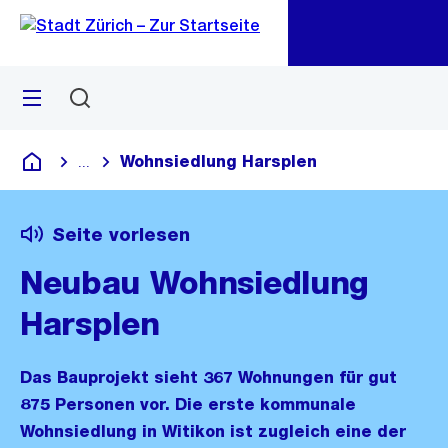
Zu
Zu
Sprunglink
Navigation
Menü
Suchen
M
öf
Wohnsiedlung Harsplen
...
Blende alle Breadcrumbs ein
Deutsch
Seite vorlesen
Neubau Wohnsiedlung
Harsplen
Das Bauprojekt sieht 367 Wohnungen für gut
875 Personen vor. Die erste kommunale
Wohnsiedlung in Witikon ist zugleich eine der