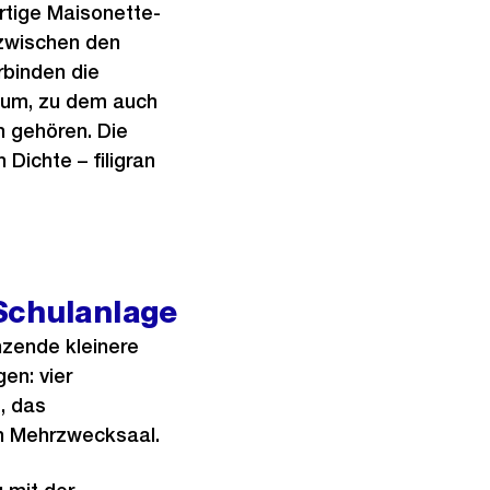
rtige Maisonette-
zwischen den
rbinden die
aum, zu dem auch
 gehören. Die
Dichte – filigran
Schulanlage
nzende kleinere
en: vier
, das
n Mehrzwecksaal.