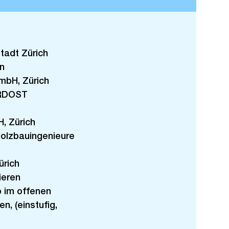
e
l
s
d
i
n
tadt Zürich
G
n
r
GmbH, Zürich
o
RDOST
s
s
, Zürich
a
olzbauingenieure
n
s
ürich
i
ieren
c
 im offenen
h
n, (einstufig,
t