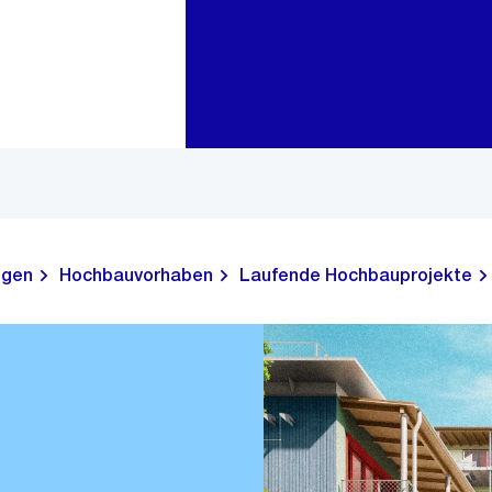
Zur Bereichsauswahl
Zum Inhalt
ngen
Hochbauvorhaben
Laufende Hochbauprojekte