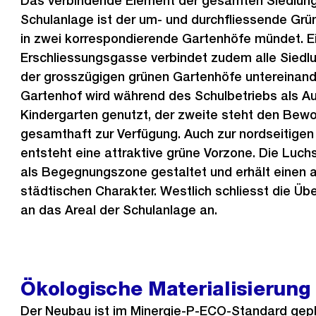
Das verbindende Element der gesamten Siedlung
Schulanlage ist der um- und durchfliessende Grü
in zwei korrespondierende Gartenhöfe mündet. Ei
Erschliessungsgasse verbindet zudem alle Siedl
der grosszügigen grünen Gartenhöfe untereinande
Gartenhof wird während des Schulbetriebs als A
Kindergarten genutzt, der zweite steht den Be
gesamthaft zur Verfügung. Auch zur nordseitigen 
entsteht eine attraktive grüne Vorzone. Die Luc
als Begegnungszone gestaltet und erhält einen a
städtischen Charakter. Westlich schliesst die Ü
an das Areal der Schulanlage an.
Ökologische Materialisierung
Der Neubau ist im Minergie-P-ECO-Standard gepl