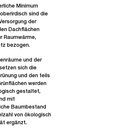
erliche Minimum
oberirdisch sind die
Versorgung der
den Dachflächen
für Raumwärme,
tz bezogen.
ssenräume und der
setzen sich die
ünung und den teils
Grünflächen werden
ogisch gestaltet,
nd mit
kliche Baumbestand
elzahl von ökologisch
ät ergänzt.