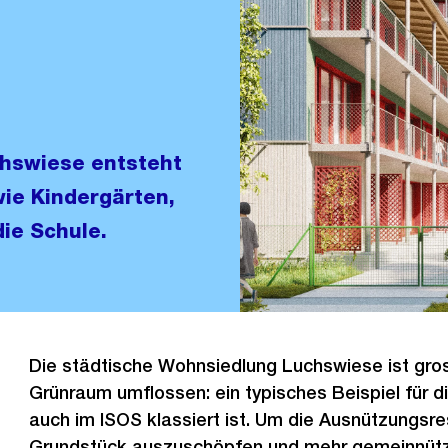
chswiese entsteht
ie Kindergärten,
ie Schule.
Die städtische Wohnsiedlung Luchswiese ist gro
Grünraum umflossen: ein typisches Beispiel für d
auch im ISOS klassiert ist. Um die Ausnützungsr
Grundstück auszuschöpfen und mehr gemeinnüt