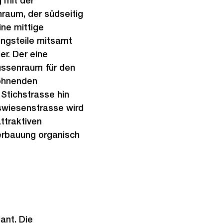
 mit der
nraum, der südseitig
ne mittige
ungsteile mitsamt
r. Der eine
ussenraum für den
wohnenden
Stichstrasse hin
hswiesenstrasse wird
ttraktiven
berbauung organisch
ant. Die