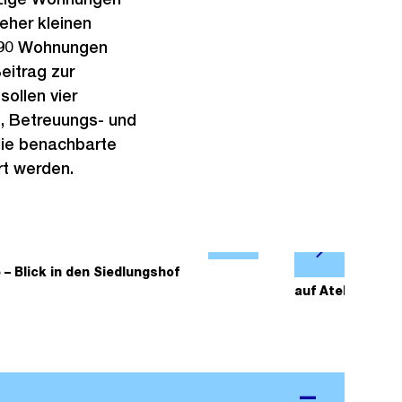
eher kleinen
 90 Wohnungen
eitrag zur
ollen vier
, Betreuungs- und
die benachbarte
rt werden.
Ö
N
f
– Blick in den Siedlungshof
2/5
Visualisier
ä
auf Atelierhaus 
f
c
n
h
e
s
B
t
i