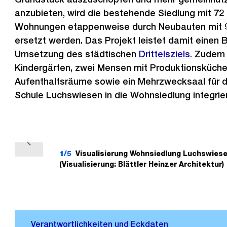
anzubieten, wird die bestehende Siedlung mit 72 
Wohnungen etappenweise durch Neubauten mit
ersetzt werden. Das Projekt leistet damit einen B
Umsetzung des städtischen
Drittelsziels.
Zudem s
Kindergärten, zwei Mensen mit Produktionsküche
Aufenthaltsräume sowie ein Mehrzwecksaal für 
Schule Luchswiesen in die Wohnsiedlung integrie
V
1/5
Visualisierung Wohnsiedlung Luchswiese 
o
(Visualisierung: Blättler Heinzer Architektur)
r
h
e
r