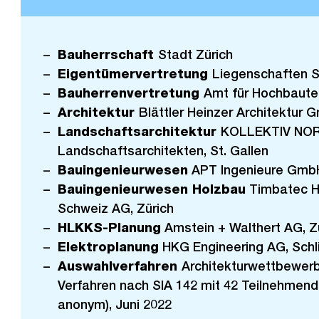
i
g
e
Bauherrschaft
Stadt Zürich
s
Eigentümervertretung
Liegenschaften S
Bauherrenvertretung
Amt für Hochbaute
Architektur
Blättler Heinzer Architektur 
Landschaftsarchitektur
KOLLEKTIV NO
Landschaftsarchitekten, St. Gallen
Bauingenieurwesen
APT Ingenieure GmbH
Bauingenieurwesen Holzbau
Timbatec H
Schweiz AG, Zürich
HLKKS-Planung
Amstein + Walthert AG, Z
Elektroplanung
HKG Engineering AG, Schl
Auswahlverfahren
Architekturwettbewerb
Verfahren nach SIA 142 mit 42 Teilnehmende
anonym), Juni 2022