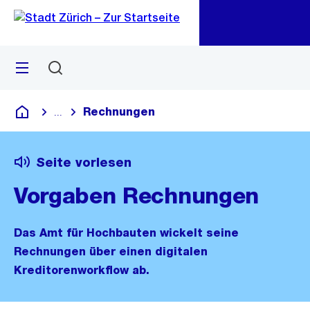
Zu
Zu
Sprunglink
Navigation
Menü
Suchen
M
öf
Rechnungen
...
Blende alle Breadcrumbs ein
Deutsch
Seite vorlesen
Vorgaben Rechnungen
Das Amt für Hochbauten wickelt seine
Rechnungen über einen digitalen
Kreditorenworkflow ab.