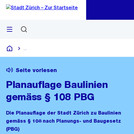
Zu
Zu
Sprunglink
Navigation
Menü
Suchen
M
öf
...
Blende alle Breadcrumbs ein
Deutsch
Seite vorlesen
Planauflage Baulinien
gemäss § 108 PBG
Die Planauflage der Stadt Zürich zu Baulinien
gemäss § 108 nach Planungs- und Baugesetz
(PBG)