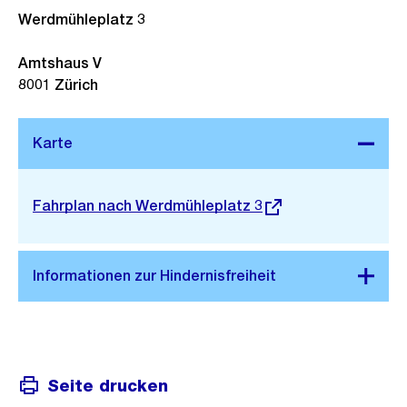
Werdmühleplatz 3
Amtshaus V
8001
Zürich
Stadtplan 3D
Externer
Fahrplan nach Werdmühleplatz 3
Link:
Seite drucken