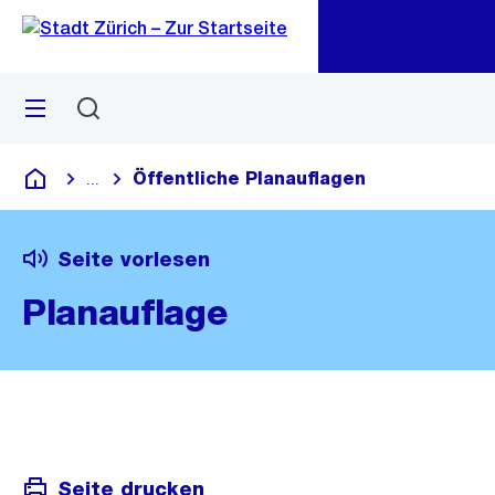
Zu
Zu
Sprunglink
Navigation
Menü
Suchen
M
öf
Öffentliche Planauflagen
...
Blende alle Breadcrumbs ein
Deutsch
Seite vorlesen
Planauflage
Seite drucken