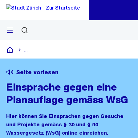
Zu
Zu
Sprunglink
Navigation
Menü
Suchen
M
öf
...
Blende alle Breadcrumbs ein
Deutsch
Seite vorlesen
Einsprache gegen eine
Planauflage gemäss WsG
Hier können Sie Einsprachen gegen Gesuche
und Projekte gemäss § 30 und § 90
Wassergesetz (WsG) online einreichen.