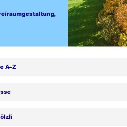
reiraumgestaltung,
te A–Z
asse
ölzli