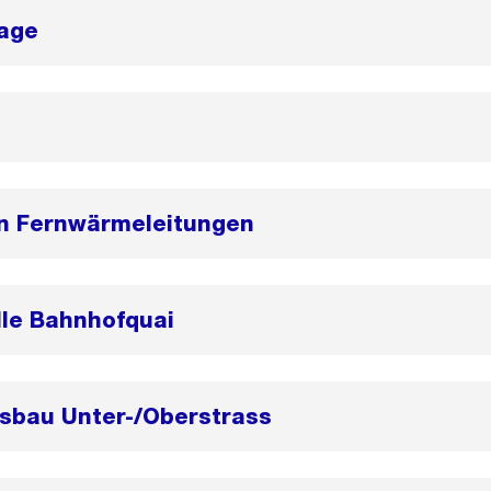
age
n Fernwärmeleitungen
lle Bahnhofquai
bau Unter-/Oberstrass