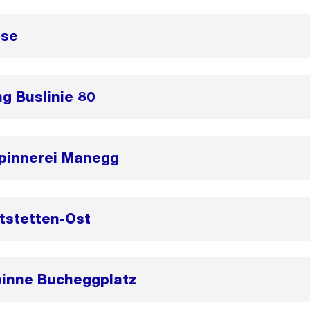
sse
ng Buslinie 80
Spinnerei Manegg
tstetten-Ost
inne Bucheggplatz