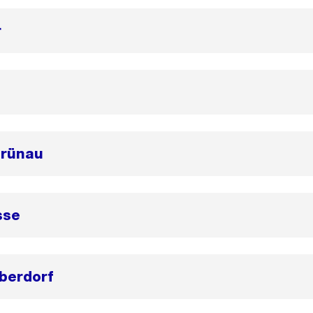
r
Grünau
sse
berdorf