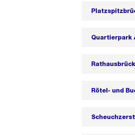
Platzspitzbr
Quartierpark
Rathausbrüc
Rötel- und B
Scheuchzerst