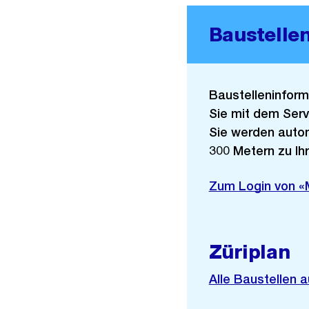
Baustelle
Baustelleninform
Sie mit dem Serv
Sie werden autom
300 Metern zu Ihr
Externer
Zum Login von «
Link:
Züriplan
Externer
Alle Baustellen 
Link: