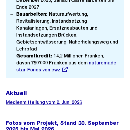
Dezember 2025, danach Gartenarbeiten bis
Ende 2027
Bauarbeiten:
Naturaufwertung,
Revitalisierung, Instandsetzung
Kanalanlagen, Ersatzneubauten und
Instandsetzungen Brücken,
Gebietsentwässerung, Naherholungsweg und
Lehrpfad
Gesamtkredit:
14,2 Millionen Franken,
davon 750’000 Franken aus dem
Externer
naturemade
star-Fonds von ewz
Link:
Aktuell
Medienmitteilung vom 2. Juni 2026
Fotos vom Projekt, Stand 30. September
2025 bis Mai 2026