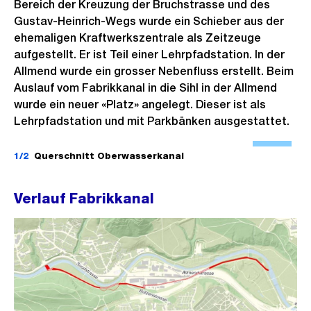
Bereich der Kreuzung der Bruchstrasse und des
Gustav-Heinrich-Wegs wurde ein Schieber aus der
ehemaligen Kraftwerkszentrale als Zeitzeuge
aufgestellt. Er ist Teil einer Lehrpfadstation. In der
Allmend wurde ein grosser Nebenfluss erstellt. Beim
Auslauf vom Fabrikkanal in die Sihl in der Allmend
wurde ein neuer «Platz» angelegt. Dieser ist als
Lehrpfadstation und mit Parkbänken ausgestattet.
Ö
f
1/2
Querschnitt Oberwasserkanal
f
n
Verlauf Fabrikkanal
e
B
i
l
d
i