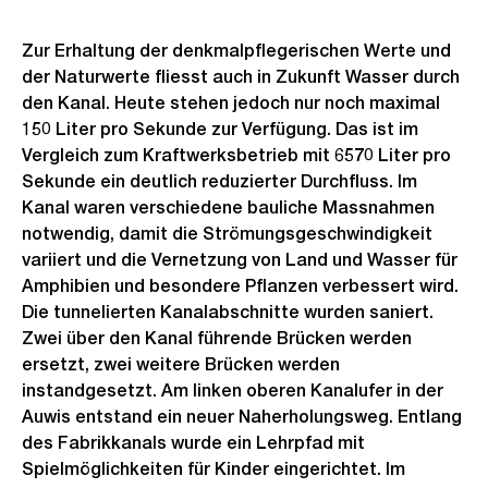
n
o
s
s
Zur Erhaltung der denkmalpflegerischen Werte und
i
s
der Naturwerte fliesst auch in Zukunft Wasser durch
c
a
den Kanal. Heute stehen jedoch nur noch maximal
h
150 Liter pro Sekunde zur Verfügung. Das ist im
n
Vergleich zum Kraftwerksbetrieb mit 6570 Liter pro
t
s
Sekunde ein deutlich reduzierter Durchfluss. Im
i
Kanal waren verschiedene bauliche Massnahmen
c
notwendig, damit die Strömungsgeschwindigkeit
h
variiert und die Vernetzung von Land und Wasser für
t
Amphibien und besondere Pflanzen verbessert wird.
Die tunnelierten Kanalabschnitte wurden saniert.
Zwei über den Kanal führende Brücken werden
ersetzt, zwei weitere Brücken werden
instandgesetzt. Am linken oberen Kanalufer in der
Auwis entstand ein neuer Naherholungsweg. Entlang
des Fabrikkanals wurde ein Lehrpfad mit
Spielmöglichkeiten für Kinder eingerichtet. Im