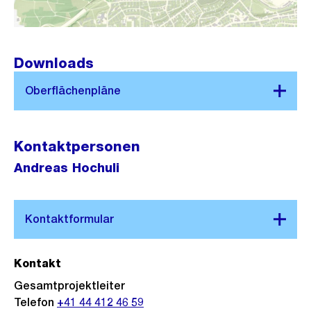
n
G
r
Downloads
o
s
s
a
n
Kontaktpersonen
s
Andreas Hochuli
i
c
h
t
Kontakt
Gesamtprojektleiter
Telefon
+41 44 412 46 59