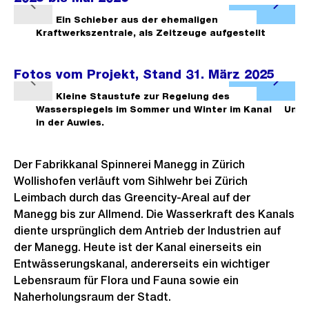
Ö
V
N
f
1/7
Ein Schieber aus der ehemaligen
2/7
o
ä
Kraftwerkszentrale, als Zeitzeuge aufgestellt
f
r
c
n
h
h
Fotos vom Projekt, Stand 31. März 2025
e
Ö
e
s
V
N
B
f
1/5
Kleine Staustufe zur Regelung des
2/5
r
t
o
ä
Wasserspiegels im Sommer und Winter im Kanal
Unte
i
f
in der Auwies.
i
e
r
c
l
n
g
s
h
h
d
e
e
e
s
Der Fabrikkanal Spinnerei Manegg in Zürich
i
B
s
Wollishofen verläuft vom Sihlwehr bei Zürich
r
t
n
i
Leimbach durch das Greencity-Areal auf der
i
e
G
l
Manegg bis zur Allmend. Die Wasserkraft des Kanals
g
s
r
d
diente ursprünglich dem Antrieb der Industrien auf
e
o
i
der Manegg. Heute ist der Kanal einerseits ein
s
s
n
Entwässerungskanal, andererseits ein wichtiger
s
Lebensraum für Flora und Fauna sowie ein
G
Naherholungsraum der Stadt.
a
r