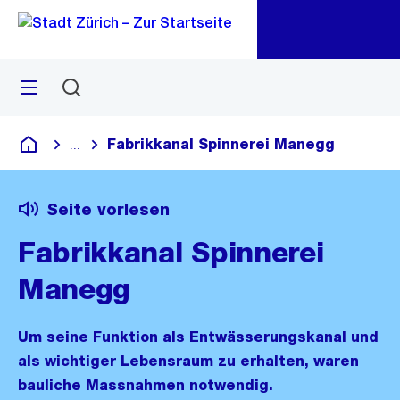
Zu
Zu
Sprunglink
Navigation
Menü
Suchen
M
öf
Fabrikkanal Spinnerei Manegg
...
Blende alle Breadcrumbs ein
Deutsch
Seite vorlesen
Fabrikkanal Spinnerei
Manegg
Um seine Funktion als Entwässerungskanal und
als wichtiger Lebensraum zu erhalten, waren
bauliche Massnahmen notwendig.