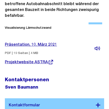
betroffene Autobahnabschnitt bleibt während der
gesamten Bauzeit in beide Richtungen zweispurig
befahrbar.
Ö
f
Visualisierung Lärmschutzwand
f
n
Präsentation, 10. März 2021
e
B
PDF | 19 Seiten | 4 MB
i
Externer
Projektwebsite ASTRA
Link:
l
d
Kontaktpersonen
i
n
Sven Baumann
G
r
o