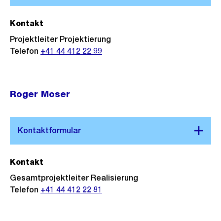
s
s
Kontakt
a
Projektleiter Projektierung
n
Telefon
+41 44 412 22 99
s
i
c
Roger Moser
h
t
Kontakt
Gesamtprojektleiter Realisierung
Telefon
+41 44 412 22 81