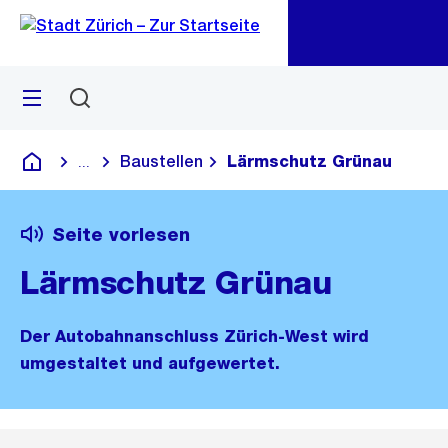
Zu
Zu
Sprunglink
Navigation
Menü
Suchen
M
öf
Baustellen
Lärmschutz Grünau
...
Blende alle Breadcrumbs ein
Deutsch
Seite vorlesen
Lärmschutz Grünau
Der Autobahnanschluss Zürich-West wird
umgestaltet und aufgewertet.