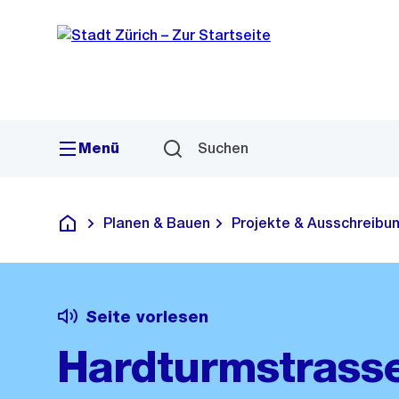
Sprunglink
Navigation
Menü
Suchen
Planen & Bauen
Projekte & Ausschreibu
Deutsch
Seite vorlesen
Hardturmstrass