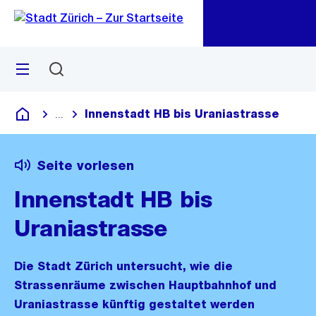
Zu
Zu
Sprunglink
Navigation
Menü
Suchen
M
öf
Innenstadt HB bis Uraniastrasse
...
Blende alle Breadcrumbs ein
Deutsch
Seite vorlesen
Innenstadt HB bis
Uraniastrasse
Die Stadt Zürich untersucht, wie die
Strassenräume zwischen Hauptbahnhof und
Uraniastrasse künftig gestaltet werden