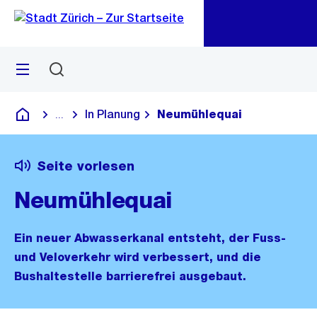
Zu
Zu
Sprunglink
Navigation
Menü
Suchen
M
öf
In Planung
Neumühlequai
...
Blende alle Breadcrumbs ein
Deutsch
Seite vorlesen
Neumühlequai
Ein neuer Abwasserkanal entsteht, der Fuss-
und Veloverkehr wird verbessert, und die
Bushaltestelle barrierefrei ausgebaut.