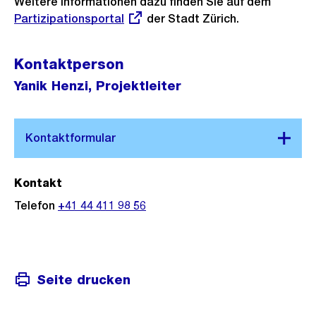
Weitere Informationen dazu finden Sie auf dem
Externe
o
Partizipationsportal
der Stadt Zürich.
Link:
s
s
Kontaktperson
a
Yanik Henzi, Projektleiter
n
s
i
c
h
t
Kontakt
Telefon
+41 44 411 98 56
Seite drucken