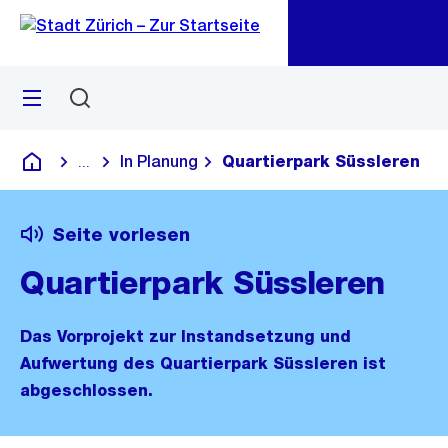
Zu
Zu
Sprunglink
Navigation
Menü
Suchen
M
öf
In Planung
Quartierpark Süssleren
...
Blende alle Breadcrumbs ein
Deutsch
Seite vorlesen
Quartierpark Süssleren
Das Vorprojekt zur Instandsetzung und
Aufwertung des Quartierpark Süssleren ist
abgeschlossen.