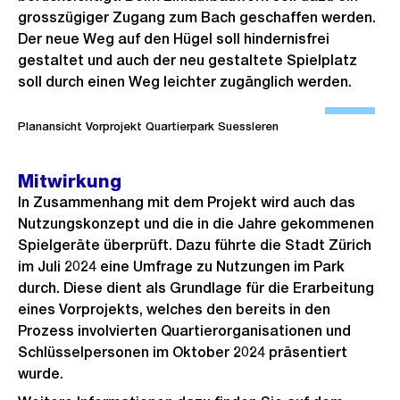
grosszügiger Zugang zum Bach geschaffen werden.
Der neue Weg auf den Hügel soll hindernisfrei
gestaltet und auch der neu gestaltete Spielplatz
soll durch einen Weg leichter zugänglich werden.
Ö
f
Planansicht Vorprojekt Quartierpark Suessleren
f
n
Mitwirkung
e
In Zusammenhang mit dem Projekt wird auch das
B
Nutzungskonzept und die in die Jahre gekommenen
i
Spielgeräte überprüft. Dazu führte die Stadt Zürich
im Juli 2024 eine Umfrage zu Nutzungen im Park
l
durch. Diese dient als Grundlage für die Erarbeitung
d
eines Vorprojekts, welches den bereits in den
i
Prozess involvierten Quartierorganisationen und
n
Schlüsselpersonen im Oktober 2024 präsentiert
G
wurde.
r