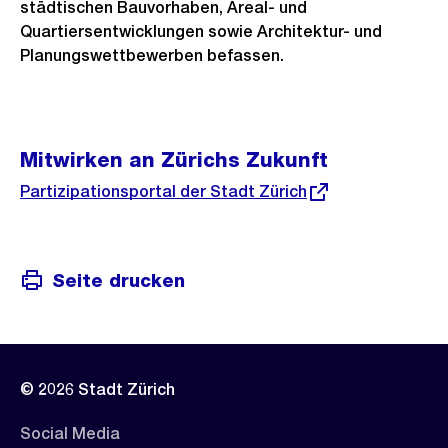
städtischen Bauvorhaben, Areal- und
Quartiersentwicklungen sowie Architektur- und
Planungswettbewerben befassen.
Mitwirken an Zürichs Zukunft
Externer
Partizipationsportal der Stadt Zürich
Link:
Seite drucken
© 2026 Stadt Zürich
Social Media