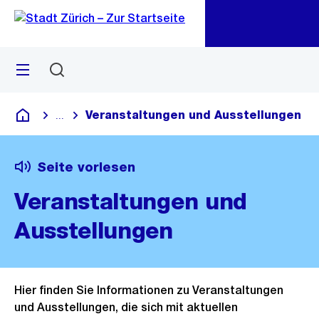
Zu
Zu
Sprunglink
Navigation
Menü
Suchen
M
öf
Veranstaltungen und Ausstellungen
...
Blende alle Breadcrumbs ein
Deutsch
Seite vorlesen
Veranstaltungen und
Ausstellungen
Hier finden Sie Informationen zu Veranstaltungen
und Ausstellungen, die sich mit aktuellen