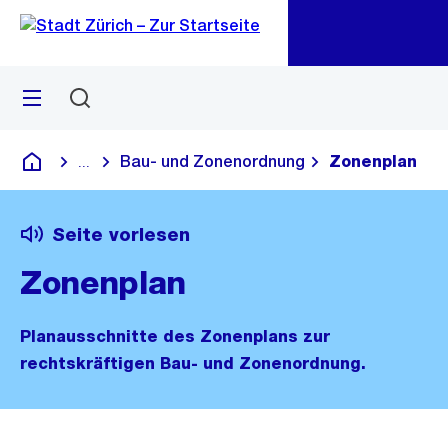
Zu
Zu
Sprunglink
Navigation
Menü
Suchen
M
öf
Bau- und Zonenordnung
Zonenplan
...
Blende alle Breadcrumbs ein
Deutsch
Seite vorlesen
Zonenplan
Planausschnitte des Zonenplans zur
rechtskräftigen Bau- und Zonenordnung.