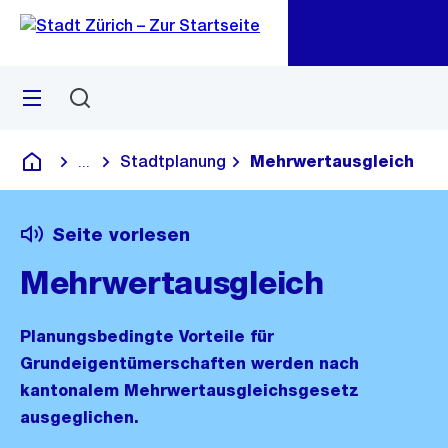
Zu
Zu
Sprunglink
Navigation
Menü
Suchen
M
öf
Stadtplanung
Mehrwertausgleich
...
Blende alle Breadcrumbs ein
Deutsch
Seite vorlesen
Mehrwertausgleich
Planungsbedingte Vorteile für
Grundeigentümerschaften werden nach
kantonalem Mehrwertausgleichsgesetz
ausgeglichen.