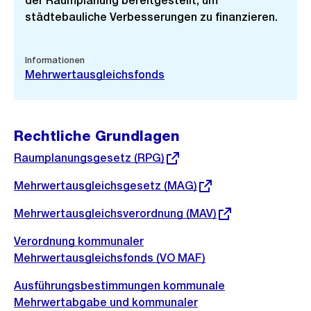
der Raumplanung bereitgestellt, um
städtebauliche Verbesserungen zu finanzieren.
Informationen
Mehrwertausgleichsfonds
Rechtliche Grundlagen
Externer
Raumplanungsgesetz (RPG)
Link:
Externer
Mehrwertausgleichsgesetz (MAG)
Link:
Externer
Mehrwertausgleichsverordnung (MAV)
Link:
Verordnung kommunaler
Mehrwertausgleichsfonds (VO MAF)
Ausführungsbestimmungen kommunale
Mehrwertabgabe und kommunaler