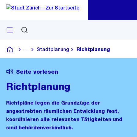
Zu
Zu
Sprunglink
Navigation
Menü
Suchen
M
öf
Stadtplanung
Richtplanung
...
Blende alle Breadcrumbs ein
Deutsch
Seite vorlesen
Richtplanung
Richtpläne legen die Grundzüge der
angestrebten räumlichen Entwicklung fest,
koordinieren alle relevanten Tätigkeiten und
sind behördenverbindlich.