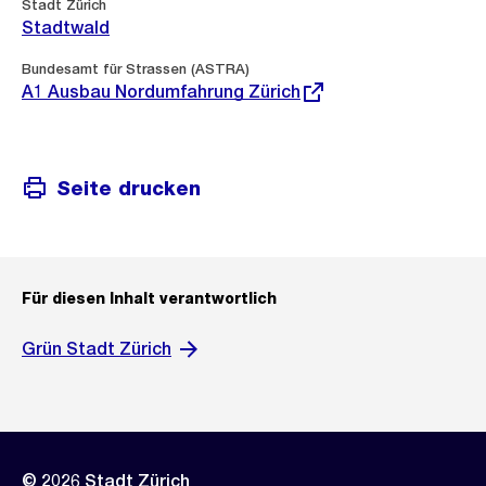
Stadt Zürich
Stadtwald
Externer
Bundesamt für Strassen (ASTRA)
Link:
A1 Ausbau Nordumfahrung Zürich
Seite drucken
Für diesen Inhalt verantwortlich
Grün Stadt Zürich
© 2026 Stadt Zürich