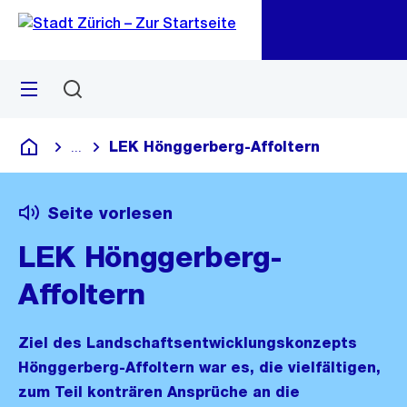
Zu
Zu
Sprunglink
Navigation
Menü
Suchen
M
öf
LEK Hönggerberg-Affoltern
...
Blende alle Breadcrumbs ein
Deutsch
Seite vorlesen
LEK Hönggerberg-
Affoltern
Ziel des Landschaftsentwicklungskonzepts
Hönggerberg-Affoltern war es, die vielfältigen,
zum Teil konträren Ansprüche an die