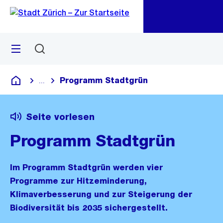
Zu
Zu
Sprunglink
Navigation
Menü
Suchen
M
öf
Programm Stadtgrün
...
Blende alle Breadcrumbs ein
Deutsch
Seite vorlesen
Programm Stadtgrün
Im Programm Stadtgrün werden vier
Programme zur Hitzeminderung,
Klimaverbesserung und zur Steigerung der
Biodiversität bis 2035 sichergestellt.