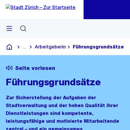
Zu
Zu
Sprunglink
Navigation
Menü
Suchen
M
öf
Arbeitgeberin
Führungsgrundsätze
...
Blende alle Breadcrumbs ein
Deutsch
Seite vorlesen
Führungsgrundsätze
Zur Sicherstellung der Aufgaben der
Stadtverwaltung und der hohen Qualität ihrer
Dienstleistungen sind kompetente,
leistungsfähige und motivierte Mitarbeitende
zentral – und ein gemeinsames