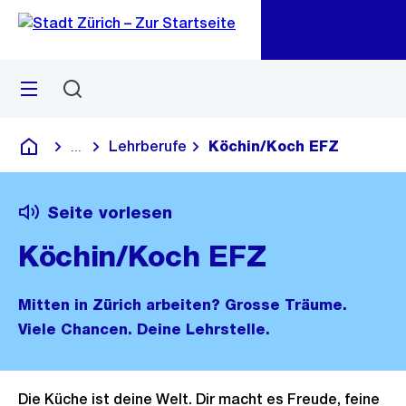
Zu
Zu
Sprunglink
Navigation
Menü
Suchen
M
öf
Lehrberufe
Köchin/Koch EFZ
...
Blende alle Breadcrumbs ein
Deutsch
Seite vorlesen
Köchin/Koch EFZ
Mitten in Zürich arbeiten? Grosse Träume.
Viele Chancen. Deine Lehrstelle.
Die Küche ist deine Welt. Dir macht es Freude, feine