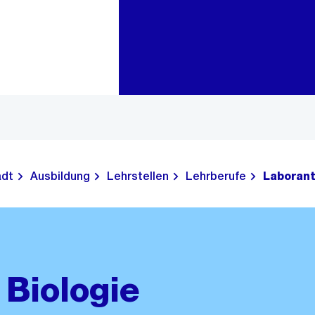
Zur Bereichsauswahl
Zum Inhalt
adt
Ausbildung
Lehrstellen
Lehrberufe
Laborant
 Biologie