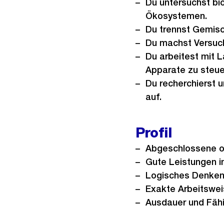
Du untersuchst bio
Ökosystemen.
Du trennst Gemisc
Du machst Versuch
Du arbeitest mit 
Apparate zu steue
Du recherchierst u
auf.
Profil
Abgeschlossene ob
Gute Leistungen i
Logisches Denke
Exakte Arbeitswe
Ausdauer und Fähi