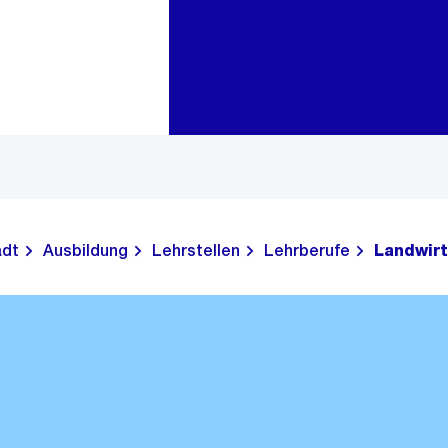
Zur Bereichsauswahl
Zum Inhalt
adt
Ausbildung
Lehrstellen
Lehrberufe
Landwirt