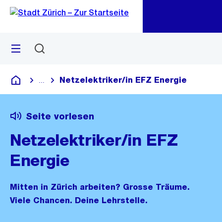
Zu
Zu
Sprunglink
Navigation
Menü
Suchen
M
öf
Netzelektriker/in EFZ Energie
...
Blende alle Breadcrumbs ein
Deutsch
Seite vorlesen
Netzelektriker/in EFZ
Energie
Mitten in Zürich arbeiten? Grosse Träume.
Viele Chancen. Deine Lehrstelle.