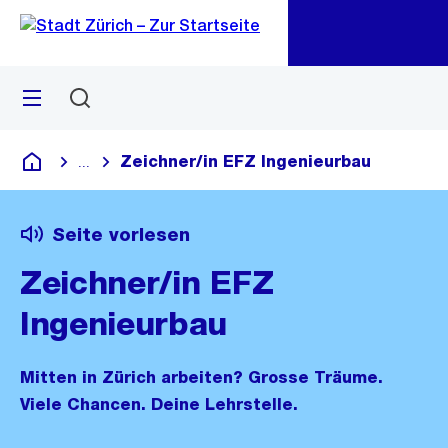
Zu
Zu
Sprunglink
Navigation
Menü
Suchen
M
öf
Zeichner/in EFZ Ingenieurbau
...
Blende alle Breadcrumbs ein
Deutsch
Seite vorlesen
Zeichner/in EFZ
Ingenieurbau
Mitten in Zürich arbeiten? Grosse Träume.
Viele Chancen. Deine Lehrstelle.