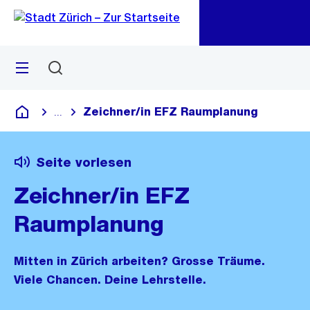
Zu
Zu
Sprunglink
Navigation
Menü
Suchen
M
öf
Zeichner/in EFZ Raumplanung
...
Blende alle Breadcrumbs ein
Deutsch
Seite vorlesen
Zeichner/in EFZ
Raumplanung
Mitten in Zürich arbeiten? Grosse Träume.
Viele Chancen. Deine Lehrstelle.