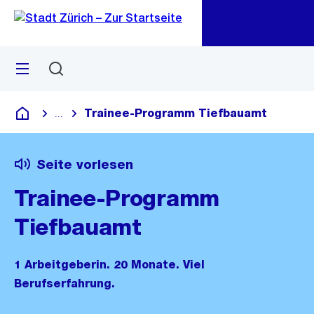
Zu
Zu
Sprunglink
Navigation
Menü
Suchen
M
öf
Trainee-Programm Tiefbauamt
...
Blende alle Breadcrumbs ein
Deutsch
Seite vorlesen
Trainee-Programm
Tiefbauamt
1 Arbeitgeberin. 20 Monate. Viel
Berufserfahrung.