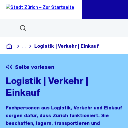
Zu
Zu
Sprunglink
Navigation
Menü
Suchen
M
öf
Logistik | Verkehr | Einkauf
...
Blende alle Breadcrumbs ein
Deutsch
Seite vorlesen
Logistik | Verkehr |
Einkauf
Fachpersonen aus Logistik, Verkehr und Einkauf
sorgen dafür, dass Zürich funktioniert. Sie
beschaffen, lagern, transportieren und