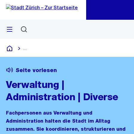
Zu
Zu
Sprunglink
Navigation
Menü
Suchen
M
öf
...
Blende alle Breadcrumbs ein
Deutsch
Seite vorlesen
Verwaltung |
Administration | Diverse
Fachpersonen aus Verwaltung und
Administration halten die Stadt im Alltag
zusammen. Sie koordinieren, strukturieren und