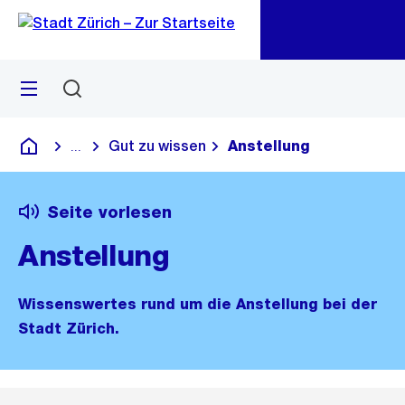
Zu
Zu
Sprunglink
Navigation
Menü
Suchen
M
öf
Gut zu wissen
Anstellung
...
Blende alle Breadcrumbs ein
Deutsch
Seite vorlesen
Anstellung
Wissenswertes rund um die Anstellung bei der
Stadt Zürich.