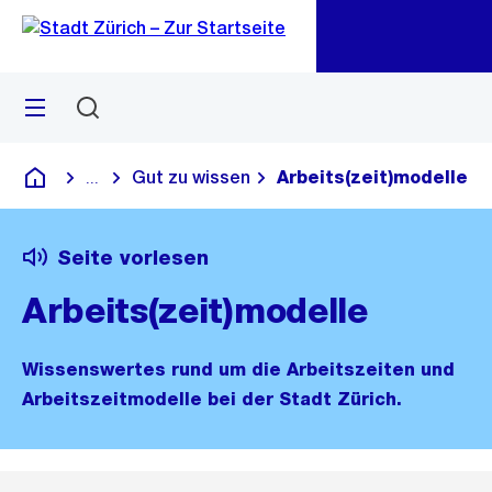
Zu
Zu
Sprunglink
Navigation
Menü
Suchen
M
öf
Gut zu wissen
Arbeits(zeit)modelle
...
Blende alle Breadcrumbs ein
Deutsch
Seite vorlesen
Arbeits(zeit)modelle
Wissenswertes rund um die Arbeitszeiten und
Arbeitszeitmodelle bei der Stadt Zürich.