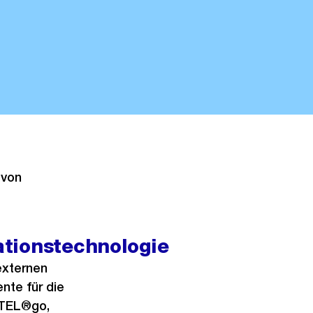
 von
tionstechnologie
externen
nte für die
ATEL®go,