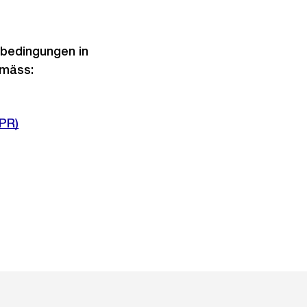
sbedingungen in
emäss:
PR)