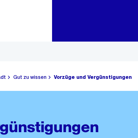
Zur Bereichsauswahl
Zum Inhalt
adt
Gut zu wissen
Vorzüge und Vergünstigungen
rgünstigungen