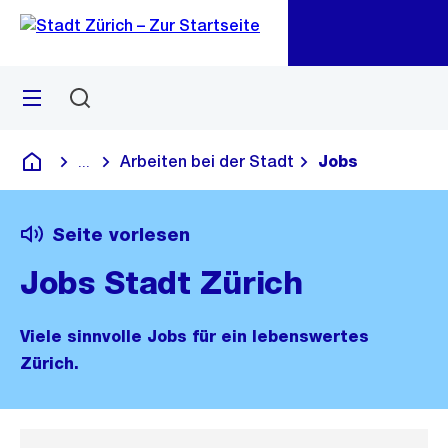
Zu
Zu
Sprunglink
Navigation
Menü
Suchen
M
öf
Arbeiten bei der Stadt
Jobs
...
Blende alle Breadcrumbs ein
Deutsch
Seite vorlesen
Jobs Stadt Zürich
Viele sinnvolle Jobs für ein lebenswertes
Zürich.