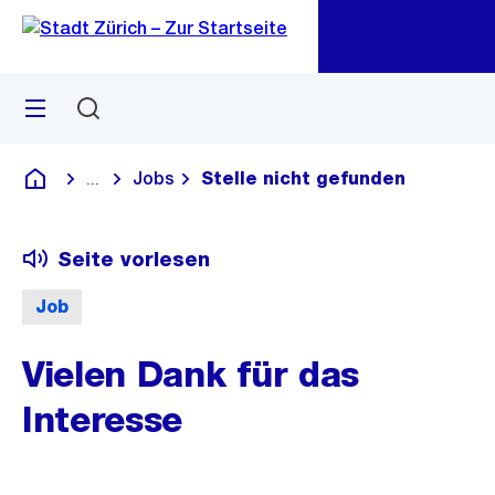
Zu
Zu
Sprunglink
Navigation
Menü
Suchen
M
öf
Jobs
Stelle nicht gefunden
...
Blende alle Breadcrumbs ein
Deutsch
Seite vorlesen
Job
Vielen Dank für das
Interesse