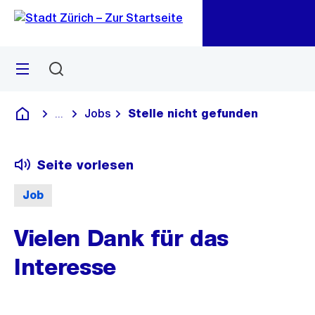
Zu
Zu
Sprunglink
Navigation
Menü
Suchen
M
öf
Jobs
Stelle nicht gefunden
...
Blende alle Breadcrumbs ein
Deutsch
Seite vorlesen
Job
Vielen Dank für das
Interesse