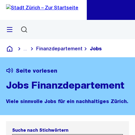
Zu
Zu
Sprunglink
Navigation
Menü
Suchen
M
öf
Finanzdepartement
Jobs
...
Blende alle Breadcrumbs ein
Deutsch
Seite vorlesen
Jobs Finanzdepartement
Viele sinnvolle Jobs für ein nachhaltiges Zürich.
Suche nach Stichwörtern