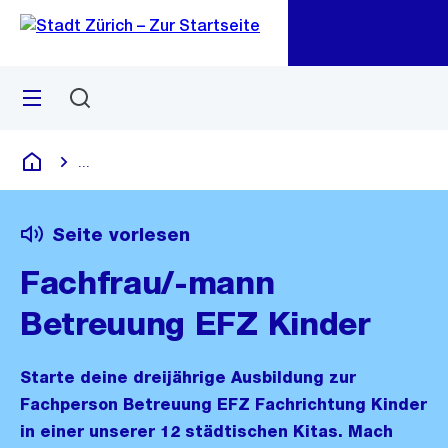
Zu
Zu
Sprunglink
Navigation
Menü
Suchen
M
öf
...
Blende alle Breadcrumbs ein
Deutsch
Seite vorlesen
Fachfrau/-mann
Betreuung EFZ Kinder
Starte deine dreijährige Ausbildung zur
Fachperson Betreuung EFZ Fachrichtung Kinder
in einer unserer 12 städtischen Kitas. Mach