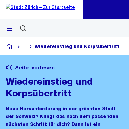
Zu
Zu
Sprunglink
Navigation
Menü
Suchen
M
öf
Wiedereinstieg und Korpsübertritt
...
Blende alle Breadcrumbs ein
Deutsch
Seite vorlesen
Wiedereinstieg und
Korpsübertritt
Neue Herausforderung in der grössten Stadt
der Schweiz? Klingt das nach dem passenden
nächsten Schritt für dich? Dann ist ein