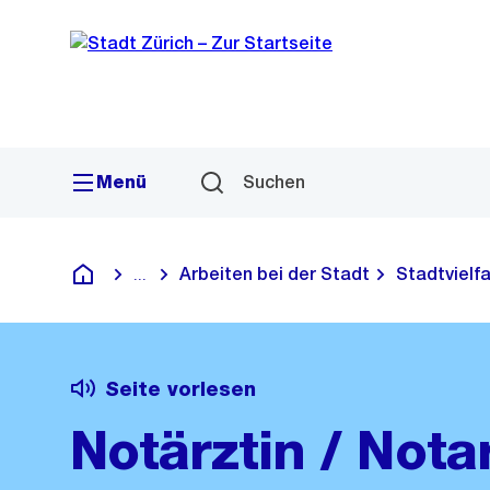
Sprunglink
Navigation
Menü
Suchen
Arbeiten bei der Stadt
Stadtvielfa
...
Blende alle Breadcrumbs ein
Deutsch
Seite vorlesen
Notärztin / Nota