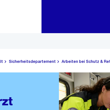
Zur Bereichsauswahl
Zum Inhalt
lt
Sicherheitsdepartement
Arbeiten bei Schutz & Re
rzt