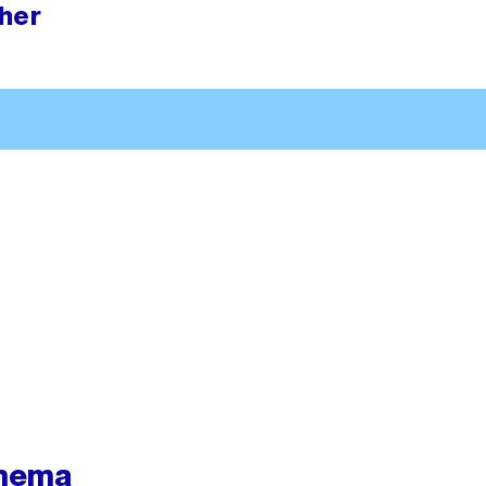
her
hema