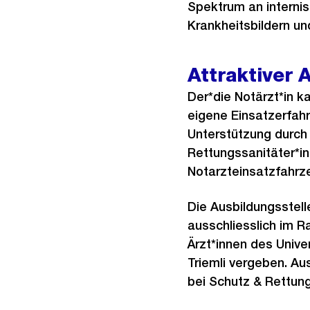
Spektrum an interni
Krankheitsbildern un
Attraktiver 
Der*die Notärzt*in k
eigene Einsatzerfahr
Unterstützung durch
Rettungssanitäter*in
Notarzteinsatzfahrz
Die Ausbildungsstell
ausschliesslich im R
Ärzt*innen des Univer
Triemli vergeben. Au
bei Schutz & Rettung