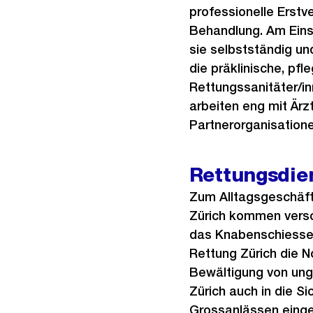
professionelle Erstv
Behandlung. Am Eins
sie selbstständig u
die präklinische, pfl
Rettungssanitäter/in
arbeiten eng mit Är
Partnerorganisation
Rettungsdie
Zum Alltagsgeschäft
Zürich kommen versc
das Knabenschiessen
Rettung Zürich die N
Bewältigung von ung
Zürich auch in die 
Grossanlässen einge