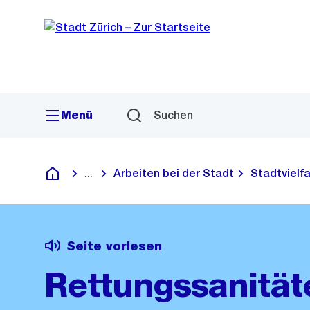
Sprunglink
Navigation
Menü
Suchen
Arbeiten bei der Stadt
Stadtvielfa
...
Blende alle Breadcrumbs ein
Deutsch
Seite vorlesen
Rettungssanität