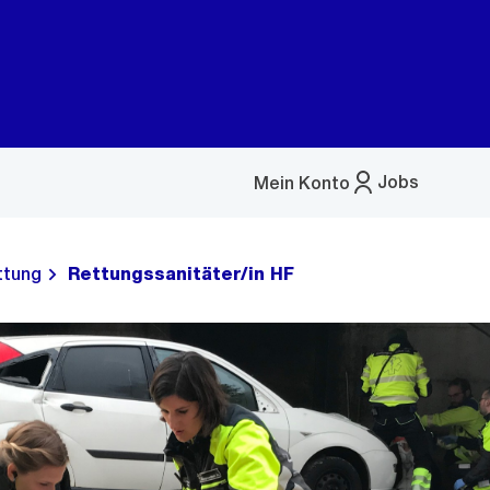
Jobs
Mein Konto
Menü
öffnen
ttung
Rettungssanitäter/in HF