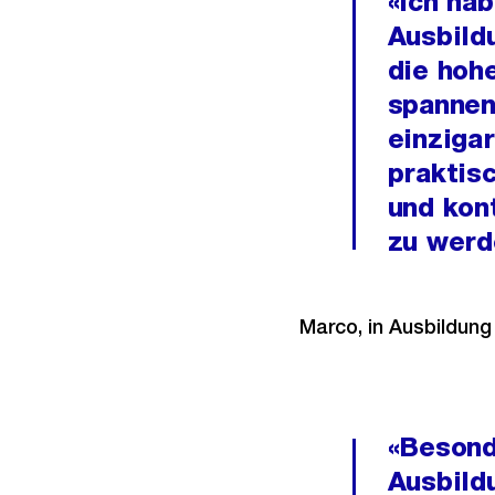
«Ich ha
Ausbild
die hoh
spannen
einziga
praktis
und kon
zu werd
Marco, in Ausbildung
«Besond
Ausbild