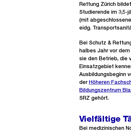
Rettung Zürich bilde
Studierende im 3,5-j
(mit abgeschlossene
eidg. Transportsanitä
Bei Schutz & Rettung
halbes Jahr vor dem 
sie den Betrieb, di
Einsatzgebiet kennen
Ausbildungsbeginn vo
der
Höheren Fachsch
Bildungszentrum Blau
SRZ gehört.
Vielfältige T
Bei medizinischen No