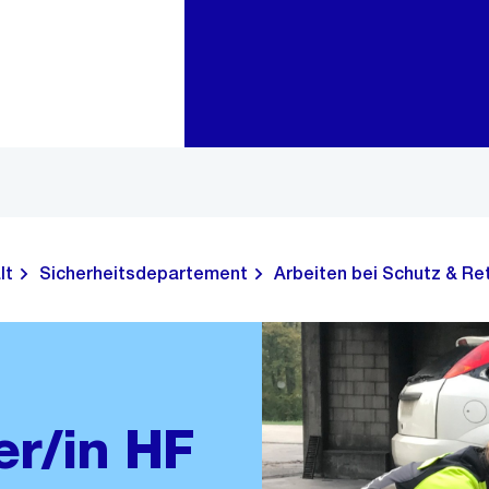
Zur Bereichsauswahl
Zum Inhalt
lt
Sicherheitsdepartement
Arbeiten bei Schutz & Re
er/in HF