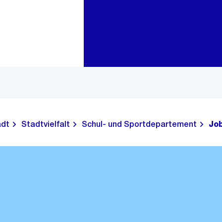
Zur Bereichsauswahl
Zum Inhalt
adt
Stadtvielfalt
Schul- und Sportdepartement
Jo