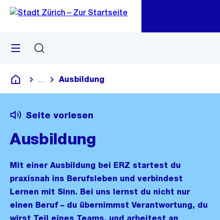
Zu
Zu
Sprunglink
Navigation
Menü
Suchen
M
öf
Ausbildung
...
Blende alle Breadcrumbs ein
Deutsch
Seite vorlesen
Ausbildung
Mit einer Ausbildung bei ERZ startest du
praxisnah ins Berufsleben und verbindest
Lernen mit Sinn. Bei uns lernst du nicht nur
einen Beruf – du übernimmst Verantwortung, du
wirst Teil eines Teams, und arbeitest an