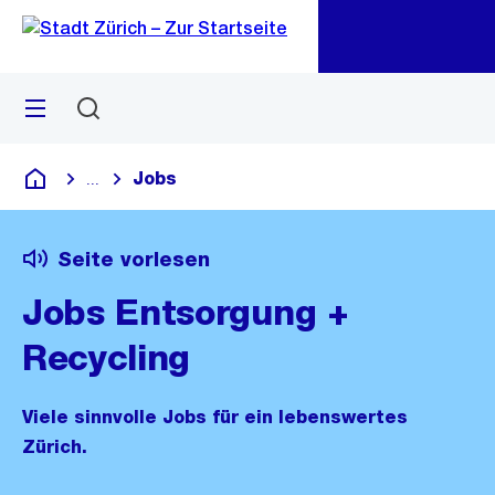
Zu
Zu
Sprunglink
Navigation
Menü
Suchen
M
öf
Jobs
...
Blende alle Breadcrumbs ein
Deutsch
Seite vorlesen
Jobs Entsorgung +
Recycling
Viele sinnvolle Jobs für ein lebenswertes
Zürich.