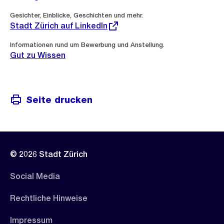
Externer
Gesichter, Einblicke, Geschichten und mehr.
Link:
Stadt Zürich auf LinkedIn
Informationen rund um Bewerbung und Anstellung.
Gut zu Wissen
Seite drucken
© 2026 Stadt Zürich
Social Media
Rechtliche Hinweise
Impressum