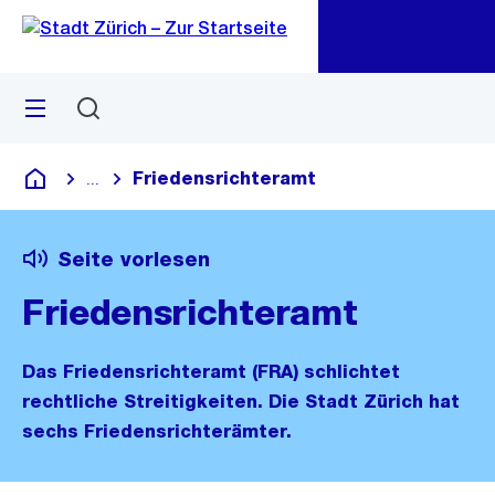
Zu
Zu
Sprunglink
Navigation
Menü
Suchen
M
öf
Friedensrichteramt
...
Blende alle Breadcrumbs ein
Deutsch
Seite vorlesen
Friedensrichteramt
Das Friedensrichteramt (FRA) schlichtet
rechtliche Streitigkeiten. Die Stadt Zürich hat
sechs Friedensrichterämter.