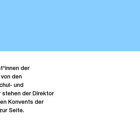
t*innen der
e von den
chul- und
r stehen der Direktor
hen Konvents der
ur Seite.