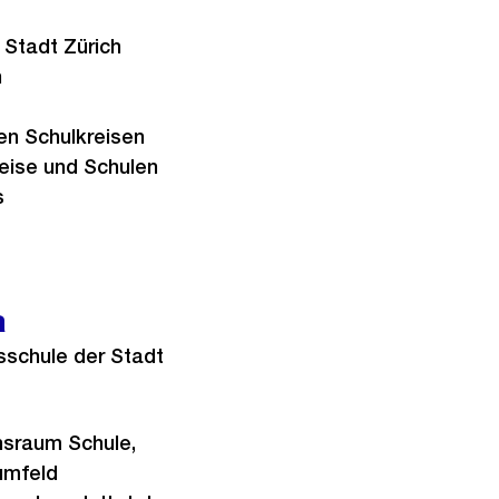
 Stadt Zürich
n
en Schulkreisen
eise und Schulen
s
a
sschule der Stadt
nsraum Schule​,
umfeld​