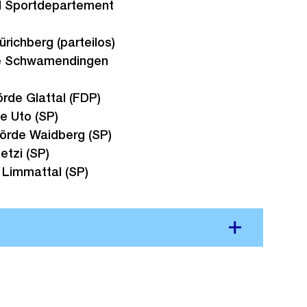
nd Sportdepartement
richberg (parteilos)
rde Schwamendingen
rde Glattal (FDP)
e Uto (SP)
hörde Waidberg (SP)
etzi (SP)
 Limmattal (SP)