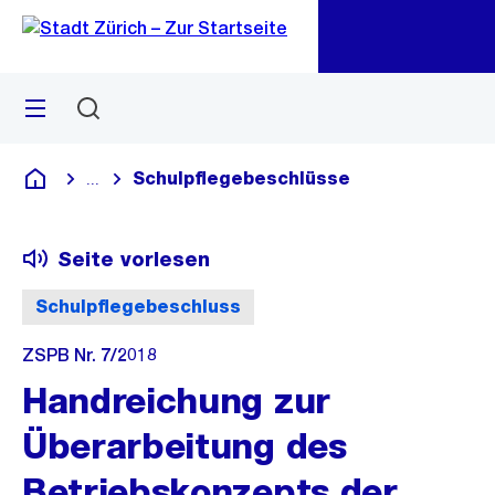
Zu
Zu
Sprunglink
Navigation
Menü
Suchen
M
öf
Schulpflegebeschlüsse
...
Blende alle Breadcrumbs ein
Deutsch
Seite vorlesen
Schulpflegebeschluss
ZSPB Nr. 7/2018
Handreichung zur
Überarbeitung des
Betriebskonzepts der