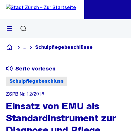
Zu
Zu
Sprunglink
Navigation
Menü
Suchen
M
öf
Schulpflegebeschlüsse
...
Blende alle Breadcrumbs ein
Deutsch
Seite vorlesen
Schulpflegebeschluss
ZSPB Nr. 12/2018
Einsatz von EMU als
Standardinstrument zur
Diagnose und Pflege