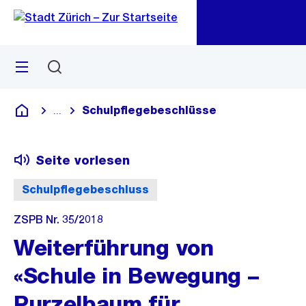
Zu
Zu
Sprunglink
Navigation
Menü
Suchen
M
öf
Schulpflegebeschlüsse
...
Blende alle Breadcrumbs ein
Deutsch
Seite vorlesen
Schulpflegebeschluss
ZSPB Nr. 35/2018
Weiterführung von
«Schule in Bewegung –
Purzelbaum für