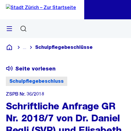
Zu
Zu
Sprunglink
Navigation
Menü
Suchen
M
öf
Schulpflegebeschlüsse
...
Blende alle Breadcrumbs ein
Deutsch
Seite vorlesen
Schulpflegebeschluss
ZSPB Nr. 36/2018
Schriftliche Anfrage GR
Nr. 2018/7 von Dr. Daniel
Regli (SVP) und Elisabeth