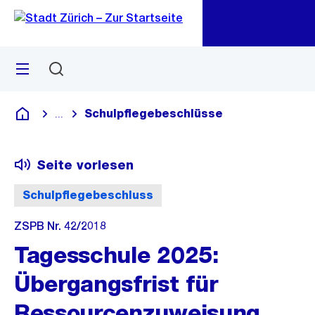
Zu
Zu
Sprunglink
Navigation
Menü
Suchen
M
öf
Schulpflegebeschlüsse
...
Blende alle Breadcrumbs ein
Deutsch
Seite vorlesen
Schulpflegebeschluss
ZSPB Nr. 42/2018
Tagesschule 2025:
Übergangsfrist für
Ressourcenzuweisung